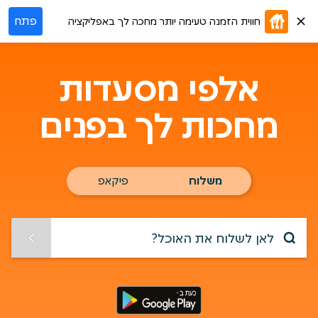
פתח
חווית הזמנה טעימה יותר מחכה לך באפליקציה
אלפי מסעדות
מחכות לך בפנים
הזמנת
משלוח
פיקאפ
משלוח
או
הקלד
פיקאפ
עיר,רחוב,ומספר
בית
שאליו
תרצה