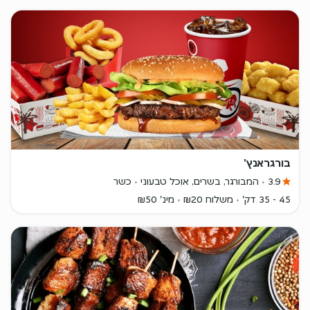
בורגראנץ'
3.9
המבורגר, בשרים, אוכל טבעוני
כשר
45 - 35 דק'
משלוח ₪20
מינ' ₪50