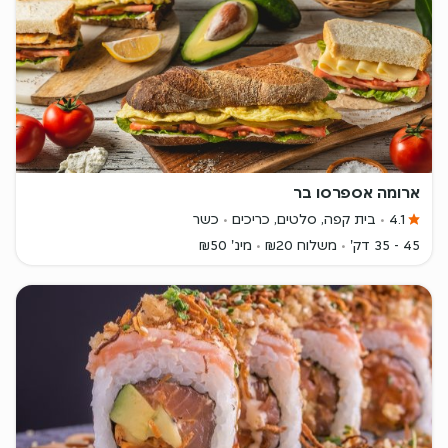
ארומה אספרסו בר
4.1
בית קפה, סלטים, כריכים
כשר
45 - 35 דק'
משלוח ₪20
מינ' ₪50