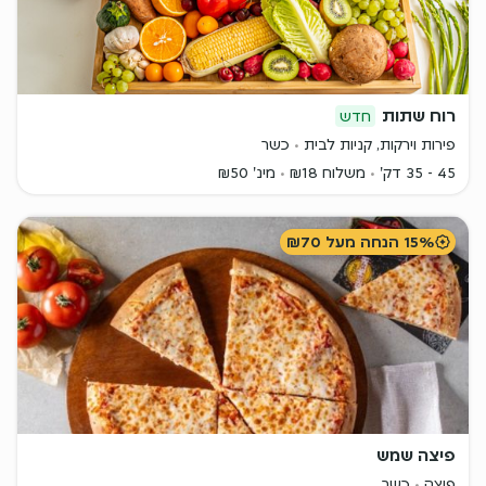
רוח שתות
חדש
פירות וירקות, קניות לבית
כשר
45 - 35 דק'
משלוח ₪18
מינ' ₪50
15% הנחה מעל ₪70
פיצה שמש
פיצה
כשר