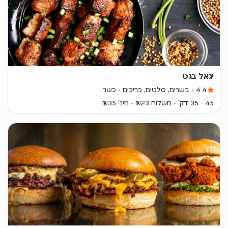
יגאל בגט
4.4
בשרים, סלטים, כריכים
כשר
45 - 35 דק'
משלוח ₪23
מינ' ₪35