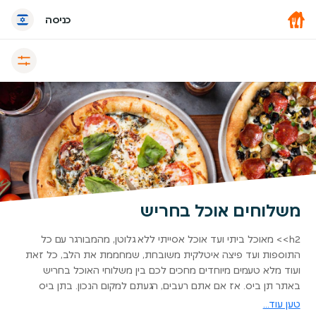
כניסה
משלוחים אוכל בחריש
h2>> מאוכל ביתי ועד אוכל אסייתי ללא גלוטן, מהמבורגר עם כל
התוספות ועד פיצה איטלקית משובחת, שמחממת את הלב, כל זאת
ועוד מלא טעמים מיוחדים מחכים לכם בין משלוחי האוכל בחריש
באתר תן ביס. אז אם אתם רעבים, הגעתם למקום הנכון. בתן ביס
תוכלו למצוא מגוון גדול של מסעדות בחריש באתר אחד, נגיש נוח
טען עוד...