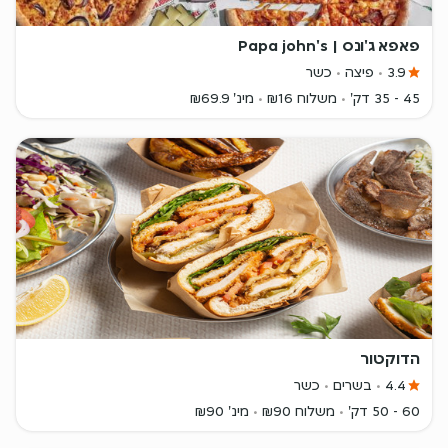
פאפא ג'ונס | Papa john's
3.9
פיצה
כשר
45 - 35 דק'
משלוח ₪16
מינ' ₪69.9
הדוקטור
4.4
בשרים
כשר
60 - 50 דק'
משלוח ₪90
מינ' ₪90