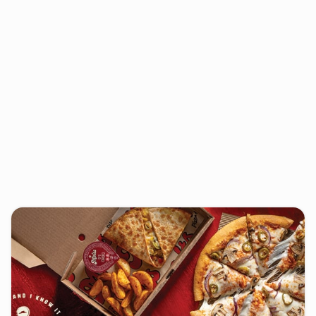
דריפסי| Dripsi
המבורגר, בשרים
כשר
40 - 30 דק'
משלוח ₪12
מינ' ₪50