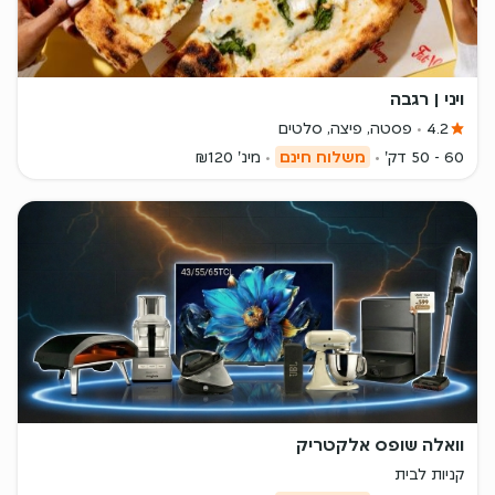
ויני | רגבה
4.2
פסטה, פיצה, סלטים
60 - 50 דק'
משלוח חינם
מינ' ₪120
וואלה שופס אלקטריק
קניות לבית