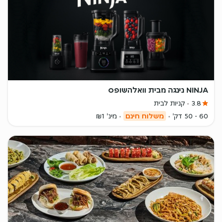
NINJA נינגה מבית וואלהשופס
3.8
קניות לבית
60 - 50 דק'
משלוח חינם
מינ' ₪1