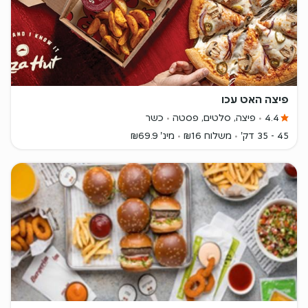
פיצה האט עכו
4.4
פיצה, סלטים, פסטה
כשר
45 - 35 דק'
משלוח ₪16
מינ' ₪69.9