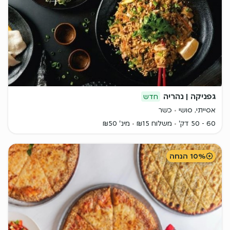
גפניקה | נהריה
חדש
אסייתי, סושי
כשר
60 - 50 דק'
משלוח ₪15
מינ' ₪50
10% הנחה