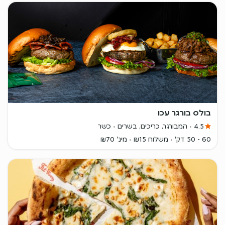
בולס בורגר עכו
4.5
המבורגר, כריכים, בשרים
כשר
60 - 50 דק'
משלוח ₪15
מינ' ₪70