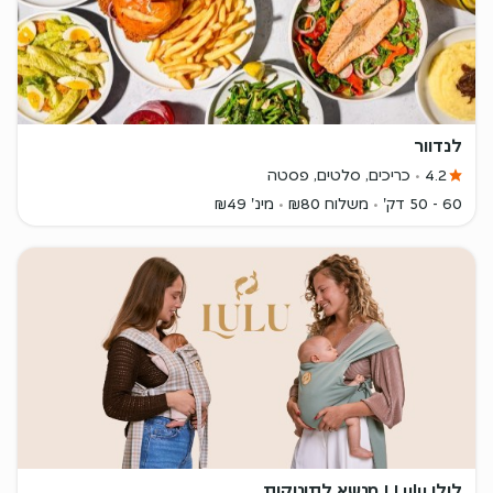
לנדוור
4.2
כריכים, סלטים, פסטה
60 - 50 דק'
משלוח ₪80
מינ' ₪49
לולו Lulu | מנשא לתינוקות