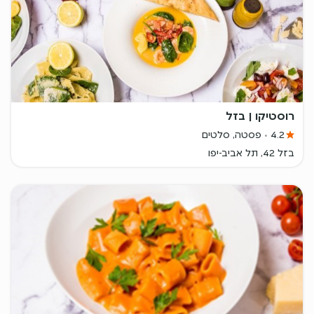
רוסטיקו | בזל
4.2
פסטה, סלטים
בזל 42, תל אביב-יפו