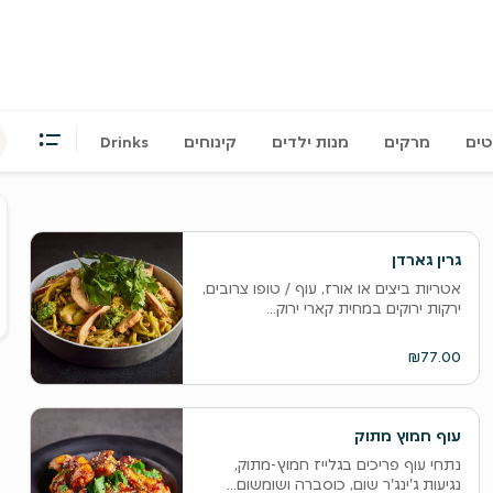
ים
מרקים
מנות ילדים
קינוחים
Drinks
ס
ה
גרין גארדן
ו
אטריות ביצים או אורז, עוף / טופו צרובים,
ל
ירקות ירוקים במחית קארי ירוק...
₪77.00
עוף חמוץ מתוק
נתחי עוף פריכים בגלייז חמוץ-מתוק,
נגיעות ג'ינג'ר שום, כוסברה ושומשום...