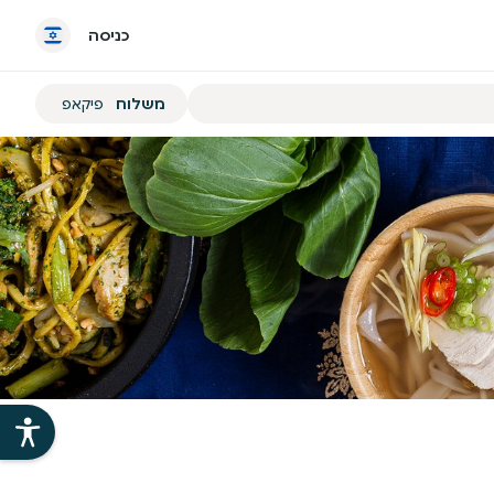
כניסה
הזמנת
משלוח
פיקאפ
משלוח
או
פיקאפ