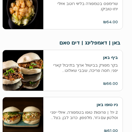
שרימפס בטמפורה בליווי רוטב איולי
יוזו-טוביקו.
₪64.00
באן | דאמפלינג | דים סאם
ביף באן
בקר מפורק בבישול ארוך בתיבול קארי
יפני, חסה פריכה, שבבי שאלוט...
₪66.00
ניו טופו באן
2 יח' | פרוסות טופו בטמפורה, איולי יפני
וסלטון עם גזר, מלפפון, כרוב לבן, בצל...
₪61.00