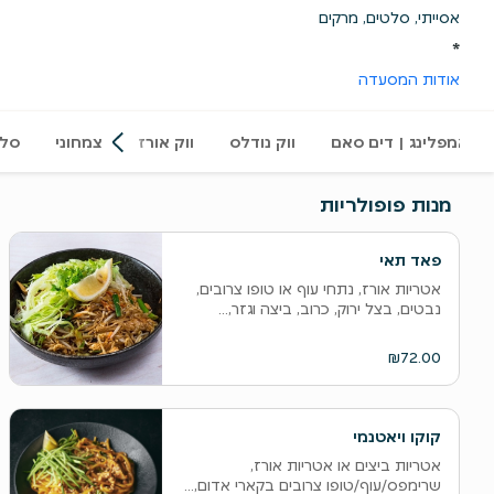
אסייתי, סלטים, מרקים
*
אודות המסעדה
| דאמפלינג | דים סאם
ווק נודלס
ווק אורז
צמחוני
סלט
מנות פופולריות
פאד תאי
אטריות אורז, נתחי עוף או טופו צרובים,
נבטים, בצל ירוק, כרוב, ביצה וגזר,...
₪72.00
קוקו ויאטנמי
אטריות ביצים או אטריות אורז,
שרימפס/עוף/טופו צרובים בקארי אדום,...