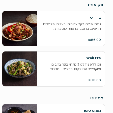
ווק אורז
בו רייס
נתחי פילה בקר צרובים, בצלים, פלפלים
חריפים, ברוטב צדפות, כוסברה...
₪86.00
Wok Pro
ווק ללא נודלס !! נתחי בקר צרובים
ומוקפצים עם ירקות פריכים - סהרוני...
₪78.00
צמחוני
נאמס טופו