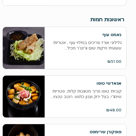
ראשונות חמות
נאמס עוף
גלילוני אורז פריכים במילוי עוף , אטריות
שעועית וירקות שום וג'ינג'ר מכיל...
₪51.00
אגאדשי טופו
קוביות טופו פריך מטוגנות קלות, פטריות
שימג'י, בצל ירוק וצנון כתוש. רוטב טנציו...
₪48.00
פופקורן שרימפס