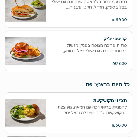
חזה עוף צרוב בצ'באטה שמנמנה עם איולי
בצל בסומק, חרדל, רוקט, עגבניה,...
₪69.00
קריספי צ'יקן
פרגית פריכה מצופה בפנקו מוגשת
בלחמנייה רכה עם איולי בצל בסומק,...
₪73.00
כל היום בראנץ’ פה
הצ'יזי מקושקשת
לחמניית בריוש רכה עם חמאה, מפוצצת
במקושקשת צ’דר, מוצרלה ובצל ירוק....
₪56.00