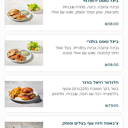
בייגל טוסט ירושלמי
גבינה צהובה, ביצה, ממרח עגבניות
מיובשות, שמן זעתר וסומק. מוגש עם איולי...
₪58.00
בייגל טוסט בולגרי
גבינה צהובה, גבינה בולגרית, בצל סגול
וזיתי קלמטה. מוגש עם איולי פסטו...
₪58.00
הלנדוור רויאל בורגר
בשר בקר משובח (220 גרם) עטוף
בלחמנייה רכה עם חסה, עגבנייה, מלפפון...
₪79.00
צ'באטה חזה עוף בצלים וסומק