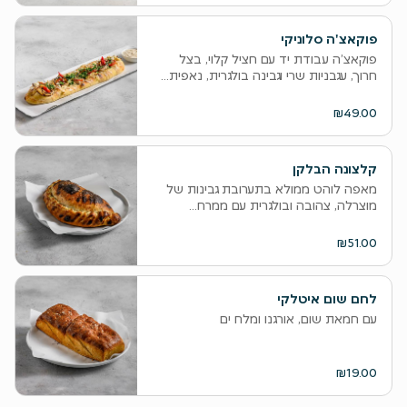
פוקאצ'ה סלוניקי
פוקאצ’ה עבודת יד עם חציל קלוי, בצל
חרוך, עגבניות שרי וגבינה בולגרית, נאפית...
₪49.00
קלצונה הבלקן
מאפה לוהט ממולא בתערובת גבינות של
מוצרלה, צהובה ובולגרית עם ממרח...
₪51.00
לחם שום איטלקי
עם חמאת שום, אורגנו ומלח ים
₪19.00