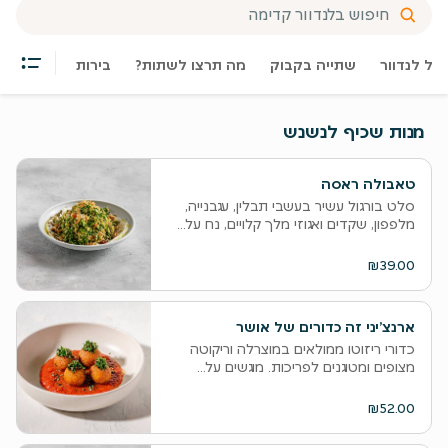
של לנדוור
שתייה בקבוק
מה תרצו לשתות?
בירות
מנות שכיף לנשנש
טאבולה ראסה
סלט בורגול עשיר בעשבי תבלין, עגבנייה,
מלפפון, שקדים ואגוזי מלך קלויים, נח על...
₪39.00
ארנצ’יני זה כדורים של אושר
כדורי ריזוטו ממולאים במוצרלה וריקוטה
מצופים ומטוגנים לפריכות. מוגשים על...
₪52.00