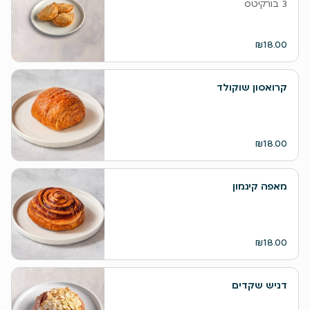
3 בורקיטס
₪18.00
קרואסון שוקולד
₪18.00
מאפה קינמון
₪18.00
דניש שקדים