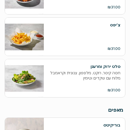
₪31.00
צ'יפס
₪31.00
סלט ירוק ומרענן
חסה קיסר, רוקט, מלפפון, צנונית וקראמבל
מלוח עם שקדים וטימין
₪31.00
מאפים
בוריקיטס