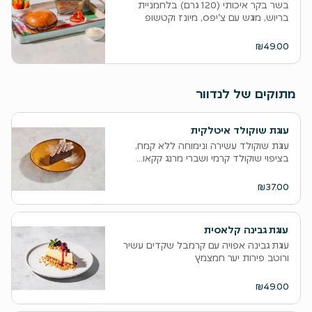
בשר בקר איכותי (120 גרם) בלחמניית
בריוש, מוגש עם צ'יפס, מיונז וקטשופ
₪49.00
מתוקים של לנדוור
עוגת שוקולד איטלקית
עוגת שוקולד עשירה ונימוחה ללא קמח,
בציפוי שוקולד קרמי ושברי מרנג קקאו...
₪37.00
עוגת גבינה קלאסית
עוגת גבינה אפויה עם קרמבל שקדים עשיר
ורוטב פירות יער חמצמץ
₪49.00