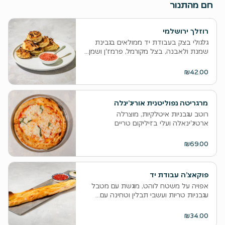
חם מהתנור
רוזלך ירושלמי
גלגולי בצק בעבודת יד ממולאים בגבינת
שמנת ולאבנה, בצל מקורמל, פרמז'ן ושמן...
₪42.00
מרגריטה נפוליטנית אוריג’ינלה
רוטב עגבניות איטלקיות, מוצרלה
ארטיג'ינאלה ועלי בזיליקום טריים
₪69.00
פוקאצ’ה עבודת יד
אפויה על משטח לוהט, מוגשת עם מטבל
עגבניות טריות ועשבי תבלין וטחינה עם...
₪34.00